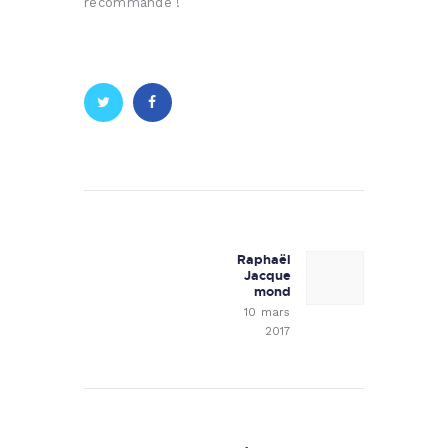
recommande !
Navigation de l’article
Raphaël
Next post:
Jacque
mond
10 mars
2017