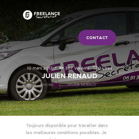
ACCUEIL
FREELANCE SECRÉTARIAT 71
SERVICES
Accompagnement dans la gestion dans leur gestion administrative et
ÉQUIPE
commerciale
ACTUALITÉS
CONTACT
10 mars 2017
307
Views
0
Likes
JULIEN RENAUD
HOME
JULIEN RENAUD
Toujours disponible pour travailler dans
les meilleures conditions possibles. Je