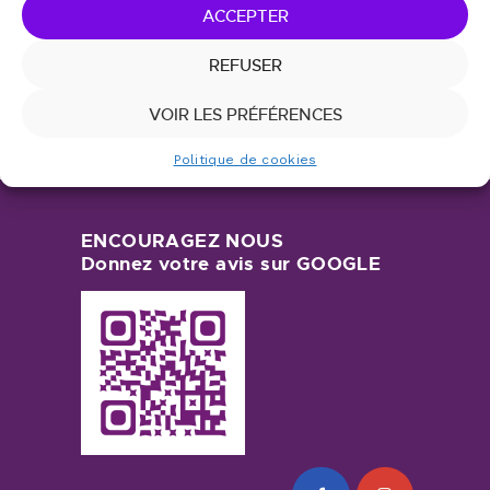
ACCEPTER
17
18
19
20
21
22
23
24
25
26
27
28
29
30
REFUSER
31
« Déc
VOIR LES PRÉFÉRENCES
Politique de cookies
ENCOURAGEZ NOUS
Donnez votre avis sur GOOGLE