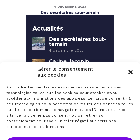
4 DÉCEMBRE 2023
Des secrétaires tout-terrain
Actualités
Des secrétaires tout-
terrain
4 décembre 2023
Carine Jacopin
propose un service
Gérer le consentement
administratif à la
aux cookies
carte
9 novembre 2018
Pour offrir les meilleures expériences, nous utilisons des
technologies telles que les cookies pour stocker et/ou
accéder aux informations des appareils. Le fait de consentir à
ces technologies nous permettra de traiter des données telles
août 2026
que le comportement de navigation ou les ID uniques sur ce
L
M
M
J
V
S
D
site. Le fait de ne pas consentir ou de retirer son
1
2
consentement peut avoir un effet négatif sur certaines
caractéristiques et fonctions.
3
4
5
6
7
8
9
10
11
12
13
14
15
16